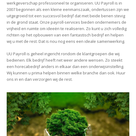
werkgeverschap professioneel te organiseren. UU Payroll is in
2007 begonnen als een kleine eenmanszaak, ondertussen zijn we
uitgegroeid tot een succesvol bedrijf dat met beide benen stevig
in de grond staat. Onze payroll-services bieden ondernemers de
vrijheid en ruimte om ideeën te realiseren. Zo kunt u zich volledig
richten op het opbouwen van een fantastisch bedrijf en helpen
wij u met de rest. Dat is nou nog eens een ideale samenwerking.
UU Payroll is geheel ingericht rondom de klantgroepen die wij
bedienen. Elk bedrijf heeft net weer andere wensen. Zo steekt
een horecabedrijf anders in elkaar dan een onderwijsinstelling.
Wij kunnen u prima helpen binnen welke branche dan ook. Huur
ons in en dan verzorgen wij de rest.